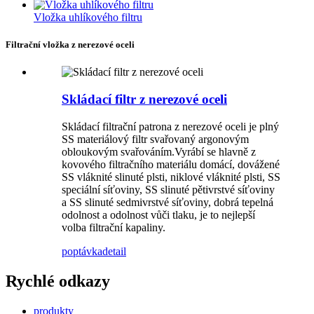
Vložka uhlíkového filtru
Filtrační vložka z nerezové oceli
Skládací filtr z nerezové oceli
Skládací filtrační patrona z nerezové oceli je plný
SS materiálový filtr svařovaný argonovým
obloukovým svařováním.Vyrábí se hlavně z
kovového filtračního materiálu domácí, dovážené
SS vláknité slinuté plsti, niklové vláknité plsti, SS
speciální síťoviny, SS slinuté pětivrstvé síťoviny
a SS slinuté sedmivrstvé síťoviny, dobrá tepelná
odolnost a odolnost vůči tlaku, je to nejlepší
volba filtrační kapaliny.
poptávka
detail
Rychlé odkazy
produkty