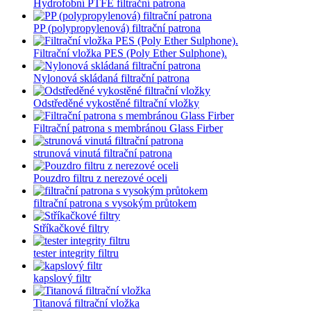
Hydrofobní PTFE filtrační patrona
PP (polypropylenová) filtrační patrona
Filtrační vložka PES (Poly Ether Sulphone).
Nylonová skládaná filtrační patrona
Odstředěné vykostěné filtrační vložky
Filtrační patrona s membránou Glass Firber
strunová vinutá filtrační patrona
Pouzdro filtru z nerezové oceli
filtrační patrona s vysokým průtokem
Stříkačkové filtry
tester integrity filtru
kapslový filtr
Titanová filtrační vložka