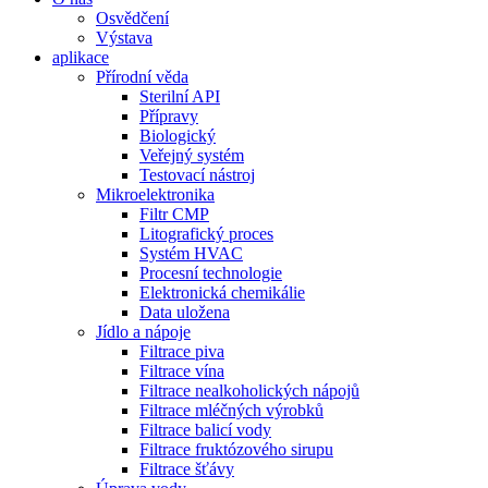
Osvědčení
Výstava
aplikace
Přírodní věda
Sterilní API
Přípravy
Biologický
Veřejný systém
Testovací nástroj
Mikroelektronika
Filtr CMP
Litografický proces
Systém HVAC
Procesní technologie
Elektronická chemikálie
Data uložena
Jídlo a nápoje
Filtrace piva
Filtrace vína
Filtrace nealkoholických nápojů
Filtrace mléčných výrobků
Filtrace balicí vody
Filtrace fruktózového sirupu
Filtrace šťávy