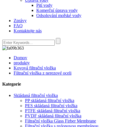
Úprava vody
Pití vody
Komerční úprava vody
Odsolování mořské vody
Zprávy
FAQ
Kontaktujte nás
Domov
produkty
Kovová filtrační vložka
Filtrační vložka z nerezové oceli
Kategorie
Skládaná filtrační vložka
PP skládaná filtrační vložka
PES skládaná filtrační vložka
PTFE skládaná filtrační vložka
PVDF skládaná filtrační vložka
Filtrační vložka Glass Firber Membrane
Filtrační vložka s nylonovou membránou