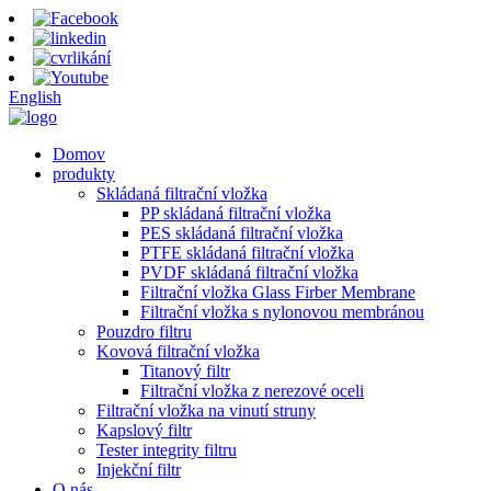
English
Domov
produkty
Skládaná filtrační vložka
PP skládaná filtrační vložka
PES skládaná filtrační vložka
PTFE skládaná filtrační vložka
PVDF skládaná filtrační vložka
Filtrační vložka Glass Firber Membrane
Filtrační vložka s nylonovou membránou
Pouzdro filtru
Kovová filtrační vložka
Titanový filtr
Filtrační vložka z nerezové oceli
Filtrační vložka na vinutí struny
Kapslový filtr
Tester integrity filtru
Injekční filtr
O nás