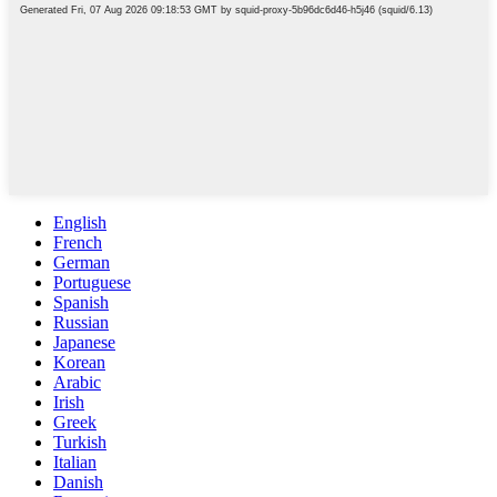
English
French
German
Portuguese
Spanish
Russian
Japanese
Korean
Arabic
Irish
Greek
Turkish
Italian
Danish