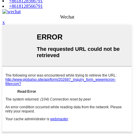
+8618128566791
+8618128566791
Wechat
x