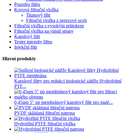
Pouzdro filtru
Kovová filtrační vložka
Titanový filtr
Filtrační vložka z nerezové oceli
Filtrační vložka s vysokým průtokem
Filtrační vložka na vinutí struny
Kapslový filtr
Tester integrity filtru
Injekční filtr
Hlavní produkty
Kapslové filtry pro redukci biologické zátěže Hydrofobní
PTF...
0,45um 5″ pp membránový kapslový filtr pro malé...
PVDF skládaná filtrační patrona
Hydrofilní PTFE filtrační vložka