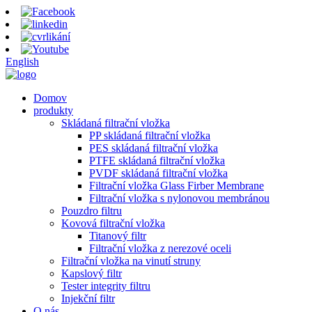
English
Domov
produkty
Skládaná filtrační vložka
PP skládaná filtrační vložka
PES skládaná filtrační vložka
PTFE skládaná filtrační vložka
PVDF skládaná filtrační vložka
Filtrační vložka Glass Firber Membrane
Filtrační vložka s nylonovou membránou
Pouzdro filtru
Kovová filtrační vložka
Titanový filtr
Filtrační vložka z nerezové oceli
Filtrační vložka na vinutí struny
Kapslový filtr
Tester integrity filtru
Injekční filtr
O nás