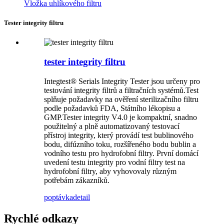
Vložka uhlíkového filtru
Tester integrity filtru
tester integrity filtru
Integtest® Serials Integrity Tester jsou určeny pro
testování integrity filtrů a filtračních systémů.Test
splňuje požadavky na ověření sterilizačního filtru
podle požadavků FDA, Státního lékopisu a
GMP.Tester integrity V4.0 je kompaktní, snadno
použitelný a plně automatizovaný testovací
přístroj integrity, který provádí test bublinového
bodu, difúzního toku, rozšířeného bodu bublin a
vodního testu pro hydrofobní filtry. První domácí
uvedení testu integrity pro vodní filtry test na
hydrofobní filtry, aby vyhovovaly různým
potřebám zákazníků.
poptávka
detail
Rychlé odkazy