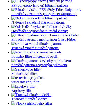
PP (polypropylenová) filtrační patrona
Filtrační vložka PES (Poly Ether Sulphone).
Nylonová skládaná filtrační patrona
Odstředěné vykostěné filtrační vložky
Filtrační patrona s membránou Glass Firber
strunová vinutá filtrační patrona
Pouzdro filtru z nerezové oceli
filtrační patrona s vysokým průtokem
Stříkačkové filtry
tester integrity filtru
kapslový filtr
Titanová filtrační vložka