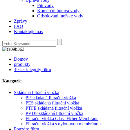
Úprava vody
Pití vody
Komerční úprava vody
Odsolování mořské vody
Zprávy
FAQ
Kontaktujte nás
Domov
produkty
Tester integrity filtru
Kategorie
Skládaná filtrační vložka
PP skládaná filtrační vložka
PES skládaná filtrační vložka
PTFE skládaná filtrační vložka
PVDF skládaná filtrační vložka
Filtrační vložka Glass Firber Membrane
Filtrační vložka s nylonovou membránou
Pouzdro filtru