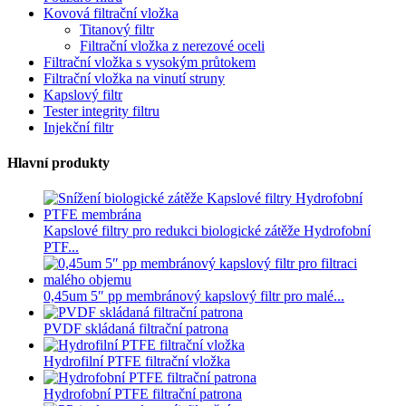
Kovová filtrační vložka
Titanový filtr
Filtrační vložka z nerezové oceli
Filtrační vložka s vysokým průtokem
Filtrační vložka na vinutí struny
Kapslový filtr
Tester integrity filtru
Injekční filtr
Hlavní produkty
Kapslové filtry pro redukci biologické zátěže Hydrofobní
PTF...
0,45um 5″ pp membránový kapslový filtr pro malé...
PVDF skládaná filtrační patrona
Hydrofilní PTFE filtrační vložka
Hydrofobní PTFE filtrační patrona