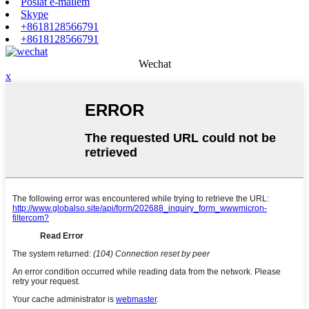
Poslat e-mailem
Skype
+8618128566791
+8618128566791
Wechat
x