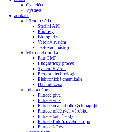
Osvědčení
Výstava
aplikace
Přírodní věda
Sterilní API
Přípravy
Biologický
Veřejný systém
Testovací nástroj
Mikroelektronika
Filtr CMP
Litografický proces
Systém HVAC
Procesní technologie
Elektronická chemikálie
Data uložena
Jídlo a nápoje
Filtrace piva
Filtrace vína
Filtrace nealkoholických nápojů
Filtrace mléčných výrobků
Filtrace balicí vody
Filtrace fruktózového sirupu
Filtrace šťávy