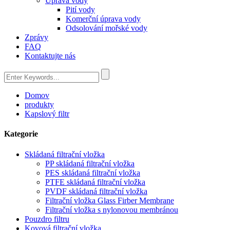
Úprava vody
Pití vody
Komerční úprava vody
Odsolování mořské vody
Zprávy
FAQ
Kontaktujte nás
Domov
produkty
Kapslový filtr
Kategorie
Skládaná filtrační vložka
PP skládaná filtrační vložka
PES skládaná filtrační vložka
PTFE skládaná filtrační vložka
PVDF skládaná filtrační vložka
Filtrační vložka Glass Firber Membrane
Filtrační vložka s nylonovou membránou
Pouzdro filtru
Kovová filtrační vložka