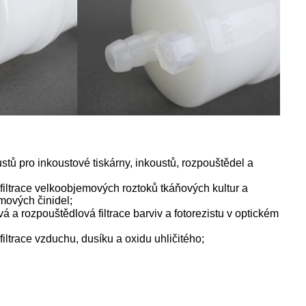
ustů pro inkoustové tiskárny, inkoustů, rozpouštědel a
 filtrace velkoobjemových roztoků tkáňových kultur a
mových činidel;
á a rozpouštědlová filtrace barviv a fotorezistu v optickém
filtrace vzduchu, dusíku a oxidu uhličitého;