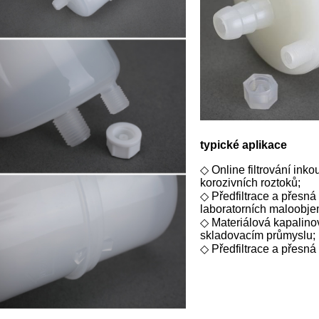
typické aplikace
◇ Online filtrování inko
korozivních roztoků;
◇ Předfiltrace a přesná
laboratorních maloobje
◇ Materiálová kapalinov
skladovacím průmyslu;
◇ Předfiltrace a přesná 