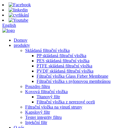
English
Domov
produkty
Skládaná filtrační vložka
PP skládaná filtrační vložka
PES skládaná filtrační vložka
PTFE skládaná filtrační vložka
PVDF skládaná filtrační vložka
Filtrační vložka Glass Firber Membrane
Filtrační vložka s nylonovou membránou
Pouzdro filtru
Kovová filtrační vložka
Titanový filtr
Filtrační vložka z nerezové oceli
Filtrační vložka na vinutí struny
Kapslový filtr
Tester integrity filtru
Injekční filtr
O nás