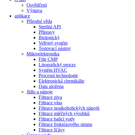
Osvědčení
Výstava
aplikace
Přírodní věda
Sterilní API
Přípravy
Biologický
Veřejný systém
Testovací nástroj
Mikroelektronika
Filtr CMP
Litografický proces
Systém HVAC
Procesní technologie
Elektronická chemikálie
Data uložena
Jídlo a nápoje
Filtrace piva
Filtrace vína
Filtrace nealkoholických nápojů
Filtrace mléčných výrobků
Filtrace balicí vody
Filtrace fruktózového sirupu
Filtrace šťávy