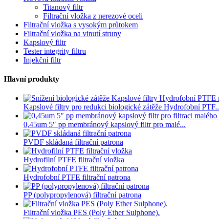
Titanový filtr
Filtrační vložka z nerezové oceli
Filtrační vložka s vysokým průtokem
Filtrační vložka na vinutí struny
Kapslový filtr
Tester integrity filtru
Injekční filtr
Hlavní produkty
Kapslové filtry pro redukci biologické zátěže Hydrofobní PTF..
0,45um 5″ pp membránový kapslový filtr pro malé...
PVDF skládaná filtrační patrona
Hydrofilní PTFE filtrační vložka
Hydrofobní PTFE filtrační patrona
PP (polypropylenová) filtrační patrona
Filtrační vložka PES (Poly Ether Sulphone).