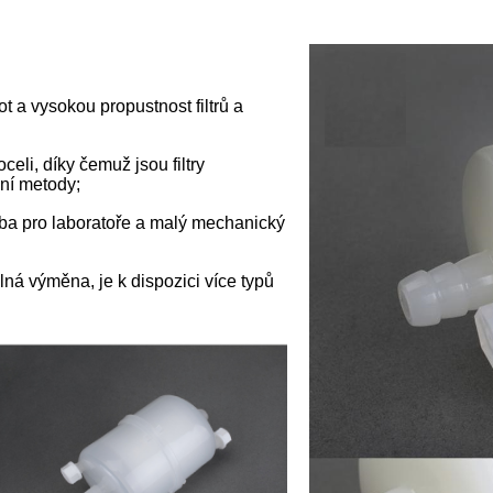
t a vysokou propustnost filtrů a
li, díky čemuž jsou filtry
ční metody;
volba pro laboratoře a malý mechanický
lná výměna, je k dispozici více typů